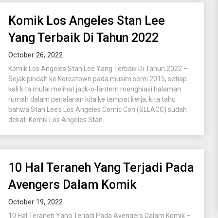
Komik Los Angeles Stan Lee
Yang Terbaik Di Tahun 2022
October 26, 2022
Komik Los Angeles Stan Lee Yang Terbaik Di Tahun 2022 –
Sejak pindah ke Koreatown pada musim semi 2015, setiap
kali kita mulai melihat jack-o-lantern menghiasi halaman
rumah dalam perjalanan kita ke tempat kerja, kita tahu
bahwa Stan Lee’s Los Angeles Comic Con (SLLACC) sudah
dekat. Komik Los Angeles Stan...
10 Hal Teraneh Yang Terjadi Pada
Avengers Dalam Komik
October 19, 2022
10 Hal Teraneh Yang Terjadi Pada Avengers Dalam Komik –