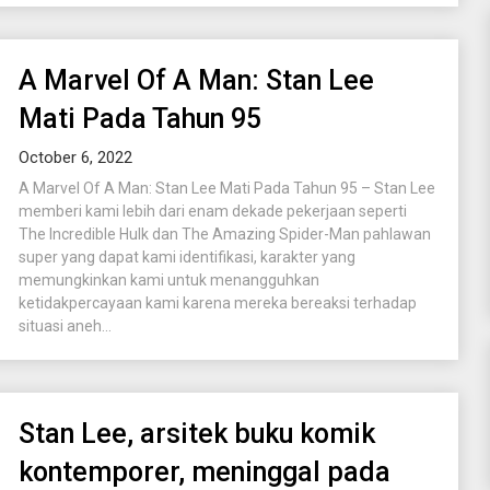
A Marvel Of A Man: Stan Lee
Mati Pada Tahun 95
October 6, 2022
A Marvel Of A Man: Stan Lee Mati Pada Tahun 95 – Stan Lee
memberi kami lebih dari enam dekade pekerjaan seperti
The Incredible Hulk dan The Amazing Spider-Man pahlawan
super yang dapat kami identifikasi, karakter yang
memungkinkan kami untuk menangguhkan
ketidakpercayaan kami karena mereka bereaksi terhadap
situasi aneh...
Stan Lee, arsitek buku komik
kontemporer, meninggal pada