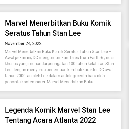
Marvel Menerbitkan Buku Komik
Seratus Tahun Stan Lee
November 24, 2022
Marvel Menerbitkan Buku Komik Seratus Tahun Stan Lee –
Awal pekan ini, DC mengumumkan Tales from Earth-6 , edisi
khusus yang menandai peringatan 100 tahun kelahiran Stan
Lee dengan menyoroti penemuan kembali karakter DC awal
tahun 2000-an oleh Lee dalam antologi cerita baru oleh
pencipta kontemporer. Marvel Menerbitkan Buku...
Legenda Komik Marvel Stan Lee
Tentang Acara Atlanta 2022