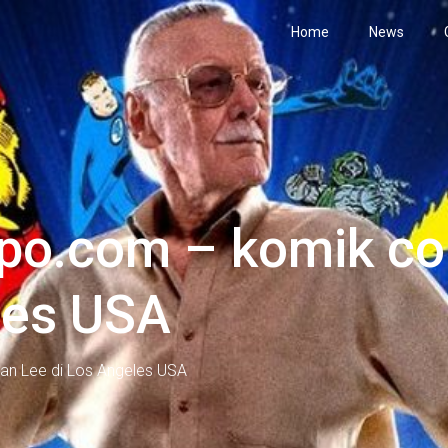
Home
News
po.com – komik co
les USA
an Lee di Los Angeles USA