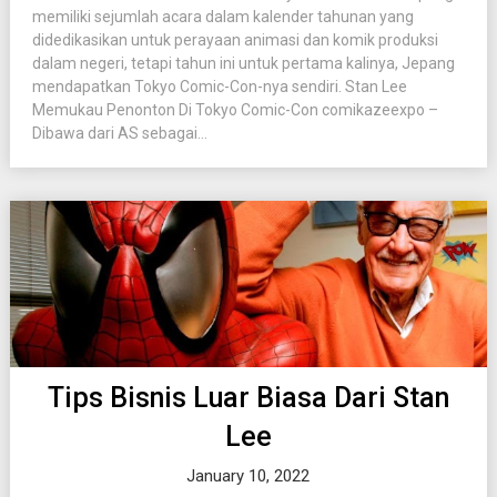
memiliki sejumlah acara dalam kalender tahunan yang
didedikasikan untuk perayaan animasi dan komik produksi
dalam negeri, tetapi tahun ini untuk pertama kalinya, Jepang
mendapatkan Tokyo Comic-Con-nya sendiri. Stan Lee
Memukau Penonton Di Tokyo Comic-Con comikazeexpo –
Dibawa dari AS sebagai...
Tips Bisnis Luar Biasa Dari Stan
Lee
January 10, 2022