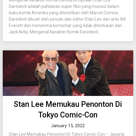
Mengenal Karakter Komik Daredevil Ciptaan Stan Lee –
Daredevil adalah pahlawan super fiksi yang muncul dalam
buku komik Amerika yang diterbitkan oleh Marvel Comics.
Daredevil dibuat oleh penulis dan editor Stan Lee dan artis Bill
Everett dan menerima komentar yang tidak ditentukan dari
Jack Kirby. Mengenal Karakter Komik Daredevil...
Stan Lee Memukau Penonton Di
Tokyo Comic-Con
January 15, 2022
Stan Lee Memukau Penonton Di Tokyo Comic-Con – Jepang