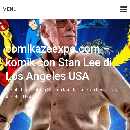
Skip
MENU
to
content
comikazeexpo.com –
komik con Stan Lee di
Los Angeles USA
Membahas Tentang Seluruh komik con Stan Lee di Los
Angeles USA