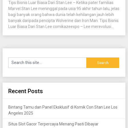
Tips Bisnis Luar Biasa Dari Stan Lee – Ketika pater familias
Marvel Stan Lee meninggal pada usia 95 akhir tahun lalu, jelas
bagi banyak orang bahwa dunia telah kehilangan jauh lebih
banyak daripada pencipta Wolverine dan Iron Man. Tips Bisnis
Luar Biasa Dari Stan Lee comikazeexpo – Lee merevolusi...
Recent Posts
Bintang Tamu dan Panel Eksklusif di Komik Con Stan Lee Los
Angeles 2025
Situs Slot Gacor Terpercaya Menang Pasti Dibayar