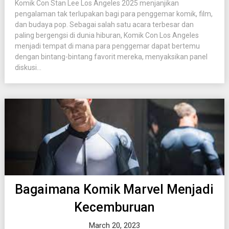
Komik Con Stan Lee Los Angeles 2025 menjanjikan
pengalaman tak terlupakan bagi para penggemar komik, film,
dan budaya pop. Sebagai salah satu acara terbesar dan
paling bergengsi di dunia hiburan, Komik Con Los Angeles
menjadi tempat di mana para penggemar dapat bertemu
dengan bintang-bintang favorit mereka, menyaksikan panel
diskusi...
Bagaimana Komik Marvel Menjadi
Kecemburuan
March 20, 2023