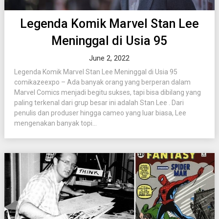
Legenda Komik Marvel Stan Lee
Meninggal di Usia 95
June 2, 2022
Legenda Komik Marvel Stan Lee Meninggal di Usia 95
comikazeexpo – Ada banyak orang yang berperan dalam
Marvel Comics menjadi begitu sukses, tapi bisa dibilang yang
paling terkenal dari grup besar ini adalah Stan Lee . Dari
penulis dan produser hingga cameo yang luar biasa, Lee
mengenakan banyak topi...