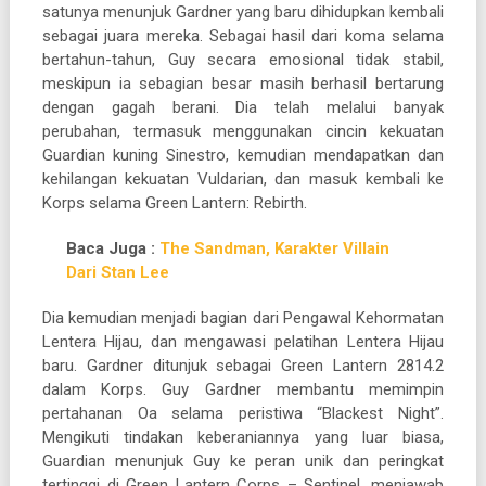
satunya menunjuk Gardner yang baru dihidupkan kembali
sebagai juara mereka. Sebagai hasil dari koma selama
bertahun-tahun, Guy secara emosional tidak stabil,
meskipun ia sebagian besar masih berhasil bertarung
dengan gagah berani. Dia telah melalui banyak
perubahan, termasuk menggunakan cincin kekuatan
Guardian kuning Sinestro, kemudian mendapatkan dan
kehilangan kekuatan Vuldarian, dan masuk kembali ke
Korps selama Green Lantern: Rebirth.
Baca Juga :
The Sandman, Karakter Villain
Dari Stan Lee
Dia kemudian menjadi bagian dari Pengawal Kehormatan
Lentera Hijau, dan mengawasi pelatihan Lentera Hijau
baru. Gardner ditunjuk sebagai Green Lantern 2814.2
dalam Korps. Guy Gardner membantu memimpin
pertahanan Oa selama peristiwa “Blackest Night”.
Mengikuti tindakan keberaniannya yang luar biasa,
Guardian menunjuk Guy ke peran unik dan peringkat
tertinggi di Green Lantern Corps – Sentinel, menjawab