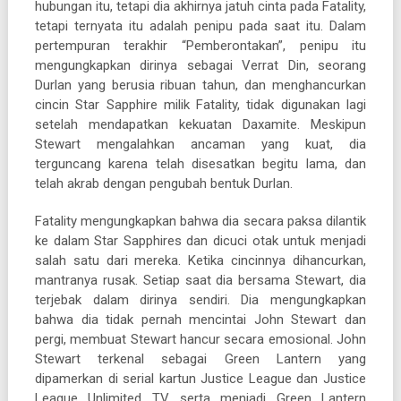
hubungan itu, tetapi dia akhirnya jatuh cinta pada Fatality,
tetapi ternyata itu adalah penipu pada saat itu. Dalam
pertempuran terakhir “Pemberontakan”, penipu itu
mengungkapkan dirinya sebagai Verrat Din, seorang
Durlan yang berusia ribuan tahun, dan menghancurkan
cincin Star Sapphire milik Fatality, tidak digunakan lagi
setelah mendapatkan kekuatan Daxamite. Meskipun
Stewart mengalahkan ancaman yang kuat, dia
terguncang karena telah disesatkan begitu lama, dan
telah akrab dengan pengubah bentuk Durlan.
Fatality mengungkapkan bahwa dia secara paksa dilantik
ke dalam Star Sapphires dan dicuci otak untuk menjadi
salah satu dari mereka. Ketika cincinnya dihancurkan,
mantranya rusak. Setiap saat dia bersama Stewart, dia
terjebak dalam dirinya sendiri. Dia mengungkapkan
bahwa dia tidak pernah mencintai John Stewart dan
pergi, membuat Stewart hancur secara emosional. John
Stewart terkenal sebagai Green Lantern yang
dipamerkan di serial kartun Justice League dan Justice
League Unlimited TV, serta menjadi Green Lantern