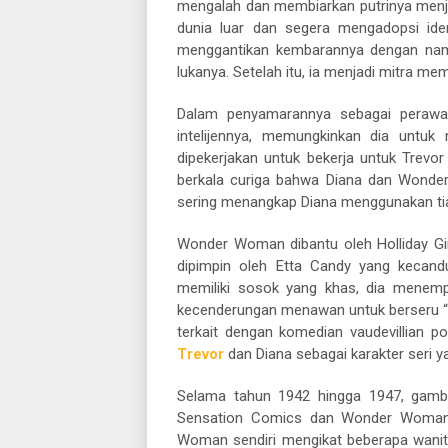
mengalah dan membiarkan putrinya men
dunia luar dan segera mengadopsi ide
menggantikan kembarannya dengan nama 
lukanya. Setelah itu, ia menjadi mitra 
Dalam penyamarannya sebagai perawat
intelijennya, memungkinkan dia untuk
dipekerjakan untuk bekerja untuk Trevo
berkala curiga bahwa Diana dan Wonde
sering menangkap Diana menggunakan tia
Wonder Woman dibantu oleh Holliday Gir
dipimpin oleh Etta Candy yang kecand
memiliki sosok yang khas, dia menempa
kecenderungan menawan untuk berseru 
terkait dengan komedian vaudevillian p
Trevor
dan Diana sebagai karakter seri y
Selama tahun 1942 hingga 1947, gamba
Sensation Comics dan Wonder Woman
Woman sendiri mengikat beberapa wani