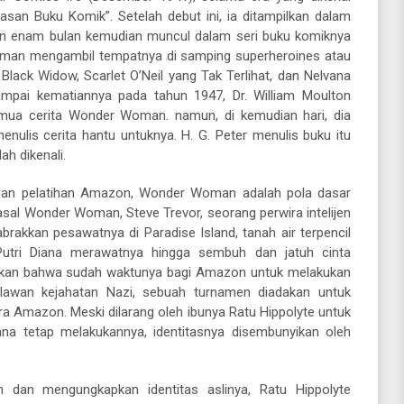
an Buku Komik”. Setelah debut ini, ia ditampilkan dalam
an enam bulan kemudian muncul dalam seri buku komiknya
oman mengambil tempatnya di samping superheroines atau
lack Widow, Scarlet O’Neil yang Tak Terlihat, dan Nelvana
ampai kematiannya pada tahun 1947, Dr. William Moulton
emua cerita Wonder Woman. namun, di kemudian hari, dia
lis cerita hantu untuknya. H. G. Peter menulis buku itu
h dikenali.
b, dan pelatihan Amazon, Wonder Woman adalah pola dasar
sal Wonder Woman, Steve Trevor, seorang perwira intelijen
brakkan pesawatnya di Paradise Island, tanah air terpencil
utri Diana merawatnya hingga sembuh dan jatuh cinta
takan bahwa sudah waktunya bagi Amazon untuk melakukan
lawan kejahatan Nazi, sebuah turnamen diadakan untuk
a Amazon. Meski dilarang oleh ibunya Ratu Hippolyte untuk
iana tetap melakukannya, identitasnya disembunyikan oleh
dan mengungkapkan identitas aslinya, Ratu Hippolyte