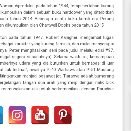
Woman diproduksi pada tahun 1944, tetapi bertahan kurang
p dikumpulkan dalam sebuah buku hardcover yang diterbitkan
pada tahun 2014. Beberapa cerita buku komik era Perang
n dikumpulkan oleh Chartwell Books pada tahun 2015.
ston pada tahun 1947, Robert Kanigher mengambil tugas
sebagai karakter yang kurang feminis, dan mulai menyerupai
nya. Peter menghasilkan seni pada judul melalui edisi #97,
ninggal segera sesudahnya). Selama waktu ini, kemampuan
mberinya udara yang dia butuhkan untuk bernapas di luar
t tak terlihat”, awalnya P-40 Warhawk atau P-51 Mustang
ditingkatkan menjadi pesawat jet. Tiaranya adalah bumerang
pergelangan tangan dua arah yang mirip dengan milik Dick
a, memungkinkan dia untuk berkomunikasi dengan Paradise