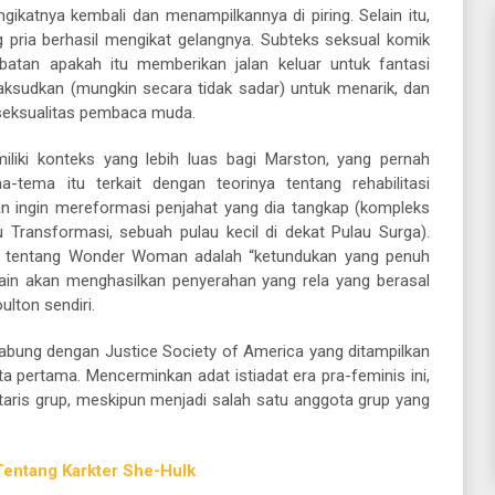
ikatnya kembali dan menampilkannya di piring. Selain itu,
g pria berhasil mengikat gelangnya. Subteks seksual komik
batan apakah itu memberikan jalan keluar untuk fantasi
aksudkan (mungkin secara tidak sadar) untuk menarik, dan
eksualitas pembaca muda.
liki konteks yang lebih luas bagi Marston, yang pernah
a-tema itu terkait dengan teorinya tentang rehabilitasi
n ingin mereformasi penjahat yang dia tangkap (kompleks
u Transformasi, sebuah pulau kecil di dekat Pulau Surga).
n tentang Wonder Woman adalah “ketundukan yang penuh
lain akan menghasilkan penyerahan yang rela yang berasal
ulton sendiri.
bung dengan Justice Society of America yang ditampilkan
a pertama. Mencerminkan adat istiadat era pra-feminis ini,
ris grup, meskipun menjadi salah satu anggota grup yang
entang Karkter She-Hulk