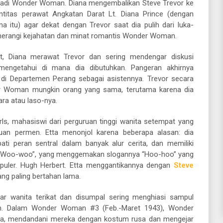
jadi Wonder Woman. Diana mengembalikan Steve Trevor ke
ntitas perawat Angkatan Darat Lt. Diana Prince (dengan
itu) agar dekat dengan Trevor saat dia pulih dari luka-
memerangi kejahatan dan minat romantis Wonder Woman.
, Diana merawat Trevor dan sering mendengar diskusi
 mengetahui di mana dia dibutuhkan. Pangeran akhirnya
r di Departemen Perang sebagai asistennya. Trevor secara
r Woman mungkin orang yang sama, terutama karena dia
ra atau laso-nya.
ls, mahasiswi dari perguruan tinggi wanita setempat yang
uan permen. Etta menonjol karena beberapa alasan: dia
ti peran sentral dalam banyak alur cerita, dan memiliki
“Woo-woo”, yang menggemakan slogannya “Hoo-hoo” yang
opuler. Hugh Herbert. Etta menggantikannya dengan
Steve
ang paling bertahan lama.
r wanita terikat dan disumpal sering menghiasi sampul
. Dalam Wonder Woman #3 (Feb.-Maret 1943), Wonder
ta, mendandani mereka dengan kostum rusa dan mengejar