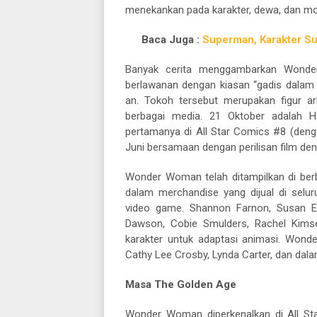
menekankan pada karakter, dewa, dan mon
Baca Juga :
Superman, Karakter Su
Banyak cerita menggambarkan Wonde
berlawanan dengan kiasan “gadis dala
an. Tokoh tersebut merupakan figur ar
berbagai media. 21 Oktober adalah H
pertamanya di All Star Comics #8 (deng
Juni bersamaan dengan perilisan film d
Wonder Woman telah ditampilkan di berba
dalam merchandise yang dijual di seluru
video game. Shannon Farnon, Susan Ei
Dawson, Cobie Smulders, Rachel Kimse
karakter untuk adaptasi animasi. Wond
Cathy Lee Crosby, Lynda Carter, dan dala
Masa The Golden Age
Wonder Woman diperkenalkan di All St