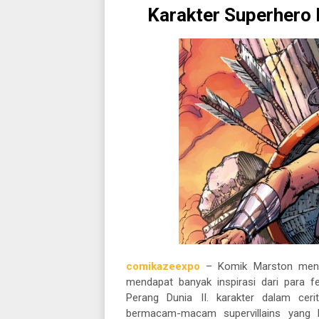
Karakter Superhero
comikazeexpo
– Komik Marston menam
mendapat banyak inspirasi dari para 
Perang Dunia II. karakter dalam ce
bermacam-macam supervillains yang be