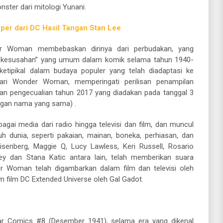
ster dari mitologi Yunani.
per dari DC Hasil Tangan Stan Lee
r Woman membebaskan dirinya dari perbudakan, yang
m kesusahan” yang umum dalam komik selama tahun 1940-
ketipikal dalam budaya populer yang telah diadaptasi ke
ari Wonder Woman, memperingati perilisan penampilan
an pengecualian tahun 2017 yang diadakan pada tanggal 3
engan nama yang sama) .
gai media dari radio hingga televisi dan film, dan muncul
h dunia, seperti pakaian, mainan, boneka, perhiasan, dan
senberg, Maggie Q, Lucy Lawless, Keri Russell, Rosario
y dan Stana Katic antara lain, telah memberikan suara
er Woman telah digambarkan dalam film dan televisi oleh
m film DC Extended Universe oleh Gal Gadot.
ar Comics #8 (Desember 1941), selama era yang dikenal