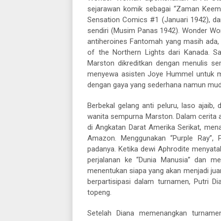
sejarawan komik sebagai “Zaman Keemas
Sensation Comics #1 (Januari 1942), d
sendiri (Musim Panas 1942). Wonder W
antiheroines Fantomah yang masih ada, B
of the Northern Lights dari Kanada. S
Marston dikreditkan dengan menulis s
menyewa asisten Joye Hummel untuk menu
dengan gaya yang sederhana namun muda
Berbekal gelang anti peluru, laso ajai
wanita sempurna Marston. Dalam cerita a
di Angkatan Darat Amerika Serikat, mena
Amazon. Menggunakan “Purple Ray”, P
padanya. Ketika dewi Aphrodite menya
perjalanan ke “Dunia Manusia” dan me
menentukan siapa yang akan menjadi juar
berpartisipasi dalam turnamen, Putri D
topeng.
Setelah Diana memenangkan turnamen 