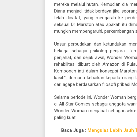
mereka melalui hutan. Kemudian dia meng
Diana menjadi tidak berdaya jika seoran
telah dicatat, yang mengarah ke perde
seksual Dr Marston atau apakah itu dim
mungkin mempengaruhi, perkembangan s
Unsur perbudakan dan ketundukan memi
bekerja sebagai psikolog penjara. Tem
penjahat, dan sejak awal, Wonder Woma
rehabilitasi dibuat oleh Amazon di Pula
Komponen inti dalam konsepsi Marsto
kasih”, di mana kebaikan kepada orang 
dari agape berdasarkan filosofi pribadi Mo
Selama periode ini, Wonder Woman berga
di All Star Comics sebagai anggota wanit
Wonder Woman menjabat sebagai sekreta
paling kuat.
Baca Juga :
Mengulas Lebih Jauh T