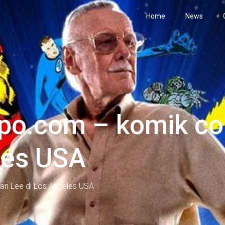
Home
News
po.com – komik co
les USA
an Lee di Los Angeles USA