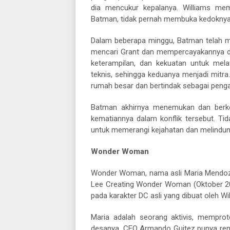
dia mencukur kepalanya. Williams me
Batman, tidak pernah membuka kedokny
Dalam beberapa minggu, Batman telah me
mencari Grant dan mempercayakannya den
keterampilan, dan kekuatan untuk mela
teknis, sehingga keduanya menjadi mitra
rumah besar dan bertindak sebagai peng
Batman akhirnya menemukan dan berkel
kematiannya dalam konflik tersebut. T
untuk memerangi kejahatan dan melindungi
Wonder Woman
Wonder Woman, nama asli Maria Mendoza
Lee Creating Wonder Woman (Oktober 200
pada karakter DC asli yang dibuat oleh W
Maria adalah seorang aktivis, memprot
desanya. CEO Armando Guitez punya renc