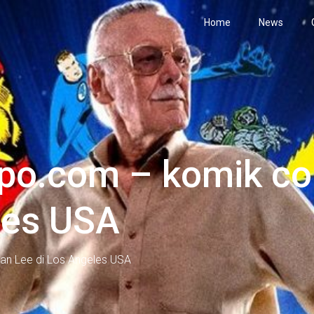
Home
News
po.com – komik co
les USA
an Lee di Los Angeles USA