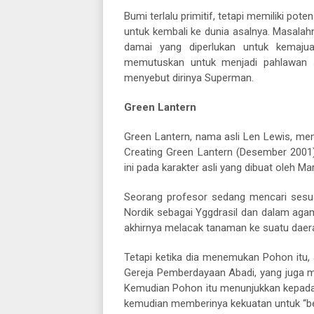
Bumi terlalu primitif, tetapi memiliki p
untuk kembali ke dunia asalnya. Masala
damai yang diperlukan untuk kemajuan
memutuskan untuk menjadi pahlawan s
menyebut dirinya Superman.
Green Lantern
Green Lantern, nama asli Len Lewis, me
Creating Green Lantern (Desember 2001
ini pada karakter asli yang dibuat oleh Mart
Seorang profesor sedang mencari sesua
Nordik sebagai Yggdrasil dan dalam aga
akhirnya melacak tanaman ke suatu daerah
Tetapi ketika dia menemukan Pohon itu,
Gereja Pemberdayaan Abadi, yang juga 
Kemudian Pohon itu menunjukkan kepada 
kemudian memberinya kekuatan untuk “ber