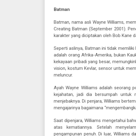
Batman
Batman, nama asli Wayne Williams, memu
Creating Batman (September 2001). Penc
karakter yang diciptakan oleh Bob Kane dan
Seperti aslinya, Batman ini tidak memilik
adalah orang Afrika-Amerika, bukan Kauka
kekayaan pribadi yang besar, memungkin
vision, kostum Kevlar, sensor untuk mem
meluncur.
Ayah Wayne Williams adalah seorang po
kejahatan, jadi dia bersumpah untu
menjebaknya. Di penjara, Williams berte
mengajarinya bagaimana “mengembangkan 
Saat dipenjara, Williams mengetahui bah
atas kematiannya. Setelah menyelam
pengampunan penuh. Di luar, Williams dal