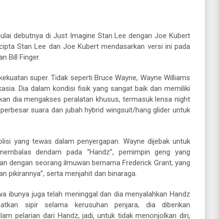
lai debutnya di Just Imagine Stan Lee dengan Joe Kubert
ipta Stan Lee dan Joe Kubert mendasarkan versi ini pada
 Bill Finger.
i kekuatan super. Tidak seperti Bruce Wayne, Wayne Williams
sia. Dia dalam kondisi fisik yang sangat baik dan memiliki
kan dia mengakses peralatan khusus, termasuk lensa night
perbesar suara dan jubah hybrid wingsuit/hang glider untuk
lisi yang tewas dalam penyergapan. Wayne dijebak untuk
k membalas dendam pada “Handz”, pemimpin geng yang
man dengan seorang ilmuwan bernama Frederick Grant, yang
pikirannya”, serta menjahit dan binaraga.
wa ibunya juga telah meninggal dan dia menyalahkan Handz
atkan sipir selama kerusuhan penjara, dia diberikan
am pelarian dari Handz, jadi, untuk tidak menonjolkan diri,