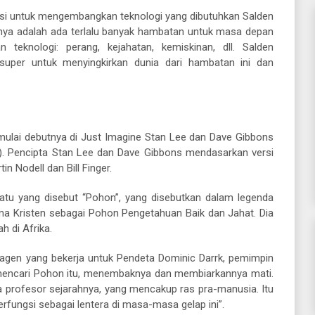
otensi untuk mengembangkan teknologi yang dibutuhkan Salden
hnya adalah ada terlalu banyak hambatan untuk masa depan
 teknologi: perang, kejahatan, kemiskinan, dll. Salden
uper untuk menyingkirkan dunia dari hambatan ini dan
mulai debutnya di Just Imagine Stan Lee dan Dave Gibbons
). Pencipta Stan Lee dan Dave Gibbons mendasarkan versi
in Nodell dan Bill Finger.
tu yang disebut “Pohon”, yang disebutkan dalam legenda
ma Kristen sebagai Pohon Pengetahuan Baik dan Jahat. Dia
 di Afrika.
 agen yang bekerja untuk Pendeta Dominic Darrk, pemimpin
mencari Pohon itu, menembaknya dan membiarkannya mati.
profesor sejarahnya, yang mencakup ras pra-manusia. Itu
fungsi sebagai lentera di masa-masa gelap ini”.