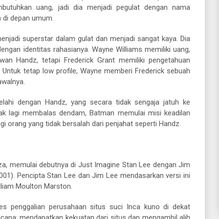
mbutuhkan uang, jadi dia menjadi pegulat dengan nama
a di depan umum.
njadi superstar dalam gulat dan menjadi sangat kaya. Dia
gan identitas rahasianya. Wayne Williams memiliki uang,
wan Handz, tetapi Frederick Grant memiliki pengetahuan
. Untuk tetap low profile, Wayne memberi Frederick sebuah
awalnya.
ahi dengan Handz, yang secara tidak sengaja jatuh ke
idak lagi membalas dendam, Batman memulai misi keadilan
 orang yang tidak bersalah dari penjahat seperti Handz.
, memulai debutnya di Just Imagine Stan Lee dengan Jim
1). Pencipta Stan Lee dan Jim Lee mendasarkan versi ini
illiam Moulton Marston.
es penggalian perusahaan situs suci Inca kuno di dekat
ana: mendapatkan kekuatan dari situs dan mengambil alih