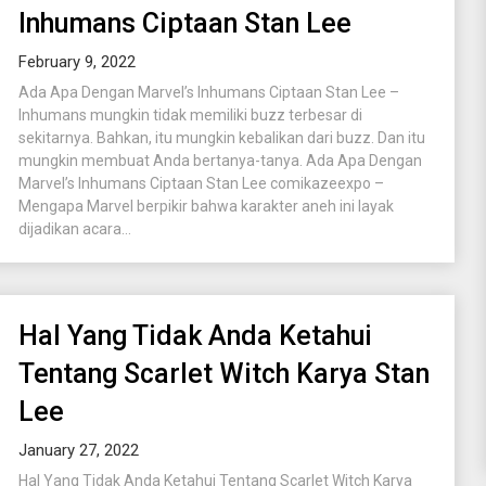
Inhumans Ciptaan Stan Lee
February 9, 2022
Ada Apa Dengan Marvel’s Inhumans Ciptaan Stan Lee –
Inhumans mungkin tidak memiliki buzz terbesar di
sekitarnya. Bahkan, itu mungkin kebalikan dari buzz. Dan itu
mungkin membuat Anda bertanya-tanya. Ada Apa Dengan
Marvel’s Inhumans Ciptaan Stan Lee comikazeexpo –
Mengapa Marvel berpikir bahwa karakter aneh ini layak
dijadikan acara...
Hal Yang Tidak Anda Ketahui
Tentang Scarlet Witch Karya Stan
Lee
January 27, 2022
Hal Yang Tidak Anda Ketahui Tentang Scarlet Witch Karya