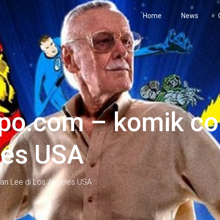
Home
News
po.com – komik co
les USA
an Lee di Los Angeles USA