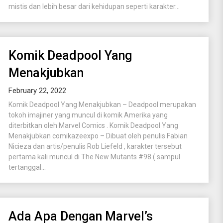
mistis dan lebih besar dari kehidupan seperti karakter...
Komik Deadpool Yang
Menakjubkan
February 22, 2022
Komik Deadpool Yang Menakjubkan – Deadpool merupakan
tokoh imajiner yang muncul di komik Amerika yang
diterbitkan oleh Marvel Comics . Komik Deadpool Yang
Menakjubkan comikazeexpo – Dibuat oleh penulis Fabian
Nicieza dan artis/penulis Rob Liefeld , karakter tersebut
pertama kali muncul di The New Mutants #98 ( sampul
tertanggal...
Ada Apa Dengan Marvel’s