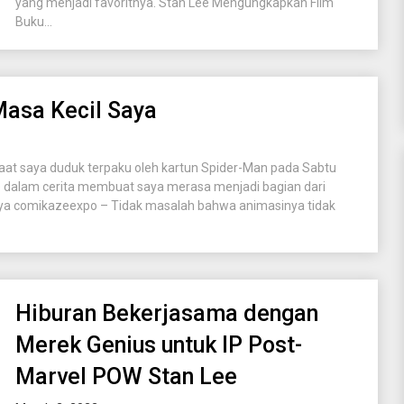
yang menjadi favoritnya. Stan Lee Mengungkapkan Film
Buku...
Masa Kecil Saya
aat saya duduk terpaku oleh kartun Spider-Man pada Sabtu
e dalam cerita membuat saya merasa menjadi bagian dari
aya comikazeexpo – Tidak masalah bahwa animasinya tidak
Hiburan Bekerjasama dengan
Merek Genius untuk IP Post-
Marvel POW Stan Lee