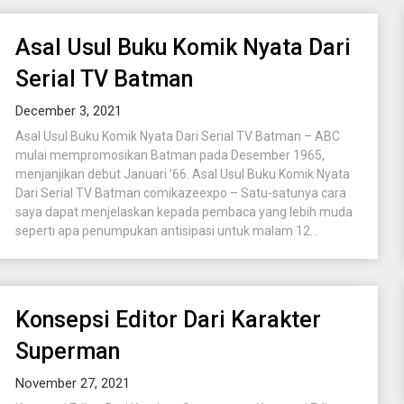
Asal Usul Buku Komik Nyata Dari
Serial TV Batman
December 3, 2021
Asal Usul Buku Komik Nyata Dari Serial TV Batman – ABC
mulai mempromosikan Batman pada Desember 1965,
menjanjikan debut Januari ’66. Asal Usul Buku Komik Nyata
Dari Serial TV Batman comikazeexpo – Satu-satunya cara
saya dapat menjelaskan kepada pembaca yang lebih muda
seperti apa penumpukan antisipasi untuk malam 12...
Konsepsi Editor Dari Karakter
Superman
November 27, 2021