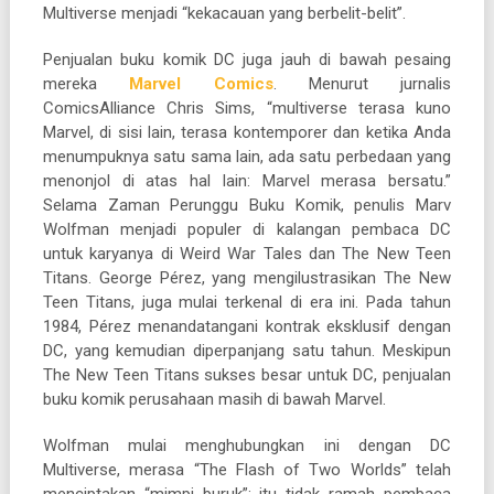
Multiverse menjadi “kekacauan yang berbelit-belit”.
Penjualan buku komik DC juga jauh di bawah pesaing
mereka
Marvel Comics
. Menurut jurnalis
ComicsAlliance Chris Sims, “multiverse terasa kuno
Marvel, di sisi lain, terasa kontemporer dan ketika Anda
menumpuknya satu sama lain, ada satu perbedaan yang
menonjol di atas hal lain: Marvel merasa bersatu.”
Selama Zaman Perunggu Buku Komik, penulis Marv
Wolfman menjadi populer di kalangan pembaca DC
untuk karyanya di Weird War Tales dan The New Teen
Titans. George Pérez, yang mengilustrasikan The New
Teen Titans, juga mulai terkenal di era ini. Pada tahun
1984, Pérez menandatangani kontrak eksklusif dengan
DC, yang kemudian diperpanjang satu tahun. Meskipun
The New Teen Titans sukses besar untuk DC, penjualan
buku komik perusahaan masih di bawah Marvel.
Wolfman mulai menghubungkan ini dengan DC
Multiverse, merasa “The Flash of Two Worlds” telah
menciptakan “mimpi buruk”: itu tidak ramah pembaca