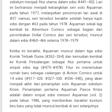
sebelum menjadi fitur utama dalam edisi #441–452. Lari
ini bertransisi menjadi kebangkitan seri solo Aquaman
pada tahun 1977, melanjutkan penomoran lari awal di
#57. namun, seri tersebut berakhir setelah hanya tujuh
edisi dengan #63 pada tahun 1978. Aquaman sekali lagi
kembali ke Adventure Comics sebagai bagian dari
perombakan Dollar Comics dari seri tersebut, muncul
dalam edisi #460–466 selama 1978–1979.
Ketika ini berakhir, Aquaman muncul dalam tiga edisi
Komik Terbaik Dunia (#262–264) dan kemudian kembali
ke Komik Petualangan sebagai fitur pertama untuk
empat edisi lagi (#475–#478). Fitur ini menemukan
rumah baru sebagai cadangan di Action Comics untuk
14 edisi (#517–520. #527–530. #536–540), yang akan
menjadi akhir dari penampilan solo Aquaman sebelum
Krisis. Penampilan pertama Aquaman Pasca Krisis
adalah dalam empat edisi miniseri Aquaman (vol. 2)
pada tahun 1986, yang memberikan karakter kostum
biru baru yang tidak muncul kembali di seri selanjutnya.