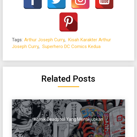
Tags:
Arthur Joseph Curry
,
Kisah Karakter Arthur
Joseph Curry
,
Superhero DC Comics Kedua
Related Posts
Komik Deadpool Yang Menakjubkan