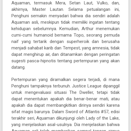
Aquaman, termasuk Mera, Setan Laut, Vulko, dan,
akhirnya, Master Lautan. Selama petualangan ini,
Penghuni semakin menyadari bahwa dia sendiri adalah
Aquaman asli, meskipun tidak memiliki ingatan tentang
kehidupan sebelumnya. Kemudian, Arthur menemukan
cumi-cumi humanoid bernama Topo, seorang pemuda
naif yang tertarik dengan superheroik dan berusaha
menjadi sahabat karib dan Tempest, yang amnesia, tidak
dapat menghirup air, dan ditanamkan dengan peringatan
sugesti pasca-hipnotis tentang pertempuran yang akan
datang.
Pertempuran yang diramalkan segera terjadi, di mana
Penghuni tampaknya terbunuh. Justice League dipanggil
untuk mengevaluasi situasi The Dweller, tetapi tidak
dapat menentukan apakah dia benar-benar mati, atau
apakah dia dapat membangkitkan dirinya sendiri karena
sifat magis barunya. Dalam Sword of Atlantis #57, edisi
terakhir seri, Aquaman dikunjungi oleh Lady of the Lake,
yang menjelaskan asal-usulnya. Dia menjelaskan bahwa
Aquaman asli telah memberikan sampel tangan airnya