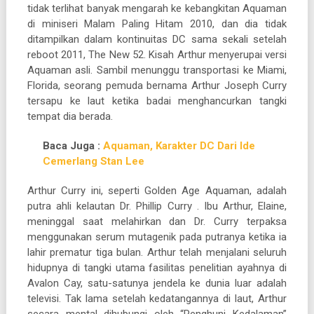
tidak terlihat banyak mengarah ke kebangkitan Aquaman
di miniseri Malam Paling Hitam 2010, dan dia tidak
ditampilkan dalam kontinuitas DC sama sekali setelah
reboot 2011, The New 52. Kisah Arthur menyerupai versi
Aquaman asli. Sambil menunggu transportasi ke Miami,
Florida, seorang pemuda bernama Arthur Joseph Curry
tersapu ke laut ketika badai menghancurkan tangki
tempat dia berada.
Baca Juga :
Aquaman, Karakter DC Dari Ide
Cemerlang Stan Lee
Arthur Curry ini, seperti Golden Age Aquaman, adalah
putra ahli kelautan Dr. Phillip Curry . Ibu Arthur, Elaine,
meninggal saat melahirkan dan Dr. Curry terpaksa
menggunakan serum mutagenik pada putranya ketika ia
lahir prematur tiga bulan. Arthur telah menjalani seluruh
hidupnya di tangki utama fasilitas penelitian ayahnya di
Avalon Cay, satu-satunya jendela ke dunia luar adalah
televisi. Tak lama setelah kedatangannya di laut, Arthur
secara mental dihubungi oleh “Penghuni Kedalaman”