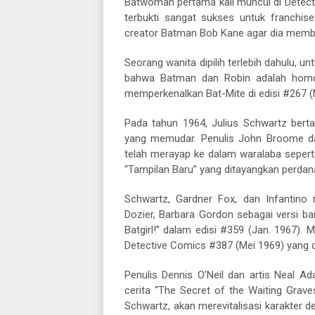
Batwoman pertama kali muncul di Detecti
terbukti sangat sukses untuk franchi
creator Batman Bob Kane agar dia memb
Seorang wanita dipilih terlebih dahulu, 
bahwa Batman dan Robin adalah homo
memperkenalkan Bat-Mite di edisi #267 (
Pada tahun 1964, Julius Schwartz ber
yang memudar. Penulis John Broome da
telah merayap ke dalam waralaba sepert
“Tampilan Baru” yang ditayangkan perdan
Schwartz, Gardner Fox, dan Infantino 
Dozier, Barbara Gordon sebagai versi baru
Batgirl!” dalam edisi #359 (Jan. 1967). 
Detective Comics #387 (Mei 1969) yang 
Penulis Dennis O’Neil dan artis Neal 
cerita “The Secret of the Waiting Grave
Schwartz, akan merevitalisasi karakter 