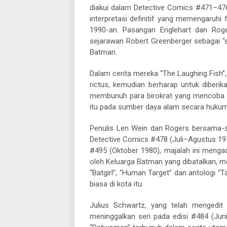
diakui dalam Detective Comics #471–476
interpretasi definitif yang memengaruhi
1990-an. Pasangan Englehart dan Roge
sejarawan Robert Greenberger sebagai “s
Batman.
Dalam cerita mereka “The Laughing Fish”,
rictus, kemudian berharap untuk diberi
membunuh para birokrat yang mencoba 
itu pada sumber daya alam secara hukum
Penulis Len Wein dan Rogers bersama-sam
Detective Comics #478 (Juli–Agustus 197
#495 (Oktober 1980), majalah ini menga
oleh Keluarga Batman yang dibatalkan, m
“Batgirl”, “Human Target” dan antologi 
biasa di kota itu.
Julius Schwartz, yang telah mengedit
meninggalkan seri pada edisi #484 (Juni