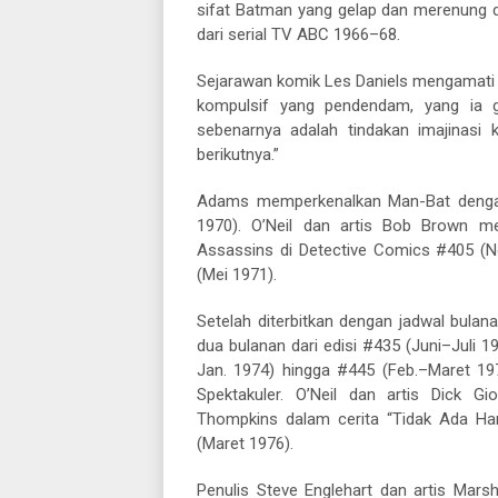
sifat Batman yang gelap dan merenung 
dari serial TV ABC 1966–68.
Sejarawan komik Les Daniels mengamati 
kompulsif yang pendendam, yang ia 
sebenarnya adalah tindakan imajinasi 
berikutnya.”
Adams memperkenalkan Man-Bat dengan 
1970). O’Neil dan artis Bob Brown 
Assassins di Detective Comics #405 (No
(Mei 1971).
Setelah diterbitkan dengan jadwal bula
dua bulanan dari edisi #435 (Juni–Juli 1
Jan. 1974) hingga #445 (Feb.–Maret 19
Spektakuler. O’Neil dan artis Dick G
Thompkins dalam cerita “Tidak Ada Ha
(Maret 1976).
Penulis Steve Englehart dan artis Mars