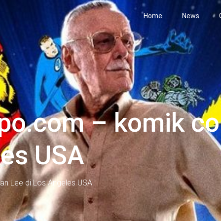
Home
News
po.com – komik co
les USA
an Lee di Los Angeles USA