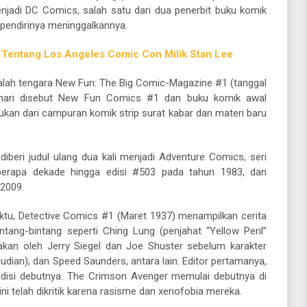
njadi DC Comics, salah satu dari dua penerbit buku komik
 pendirinya meninggalkannya.
Tentang Los Angeles Comic Con Milik Stan Lee
alah tengara New Fun: The Big Comic-Magazine #1 (tanggal
i-hari disebut New Fun Comics #1 dan buku komik awal
ukan dari campuran komik strip surat kabar dan materi baru
beri judul ulang dua kali menjadi Adventure Comics, seri
berapa dekade hingga edisi #503 pada tahun 1983, dan
 2009.
ktu, Detective Comics #1 (Maret 1937) menampilkan cerita
ntang-bintang seperti Ching Lung (penjahat “Yellow Peril”
akan oleh Jerry Siegel dan Joe Shuster sebelum karakter
an); dan Speed ​​Saunders, antara lain. Editor pertamanya,
edisi debutnya. The Crimson Avenger memulai debutnya di
 ini telah dikritik karena rasisme dan xenofobia mereka.