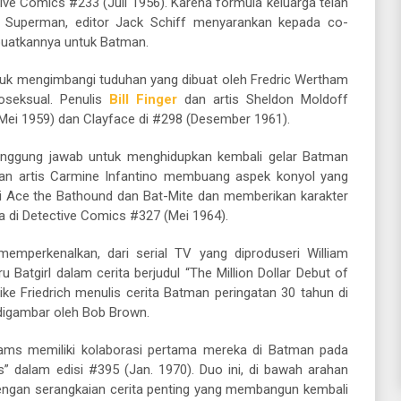
ve Comics #233 (Juli 1956). Karena formula keluarga telah
se Superman, editor Jack Schiff menyarankan kepada co-
uatkannya untuk Batman.
untuk mengimbangi tuduhan yang dibuat oleh Fredric Wertham
seksual. Penulis
Bill Finger
dan artis Sheldon Moldoff
Mei 1959) dan Clayface di #298 (Desember 1961).
tanggung jawab untuk menghidupkan kembali gelar Batman
n artis Carmine Infantino membuang aspek konyol yang
i Ace the Bathound dan Bat-Mite dan memberikan karakter
a di Detective Comics #327 (Mei 1964).
memperkenalkan, dari serial TV yang diproduseri William
 Batgirl dalam cerita berjudul “The Million Dollar Debut of
Mike Friedrich menulis cerita Batman peringatan 30 tahun di
digambar oleh Bob Brown.
Adams memiliki kolaborasi pertama mereka di Batman pada
s” dalam edisi #395 (Jan. 1970). Duo ini, di bawah arahan
dengan serangkaian cerita penting yang membangun kembali