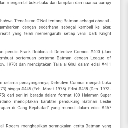
dan mengambil buku-buku dari tampilan dan nuansa campy
bahwa “Penafsiran O’Neil tentang Batman sebagai obsesif-
gambarkan dengan sederhana sebagai kembali ke akar,
kreatif yang telah memengaruhi setiap versi Dark Knight
penulis Frank Robbins di Detective Comics #400 (Juni
membuat pertemuan pertama Batman dengan League of
v. 1970) dan menciptakan Talia al Ghul dalam edisi #411
nan selama penayangannya, Detective Comics menjadi buku
973) hingga #445 (Feb.-Maret 1975). Edisi #438 (Des. 1973-
75) dari seri ini berada dalam format 100 Halaman Super
iordano menciptakan karakter pendukung Batman Leslie
rapan di Gang Kejahatan” yang muncul dalam edisi #457
hall Rogers menghasilkan serangkaian cerita Batman yang